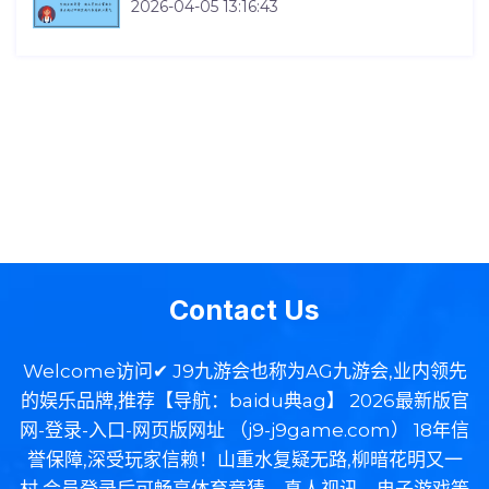
2026-04-05 13:16:43
Contact Us
Welcome访问✔ J9九游会也称为AG九游会,业内领先
的娱乐品牌,推荐【导航：baidu典ag】 2026最新版官
网-登录-入口-网页版网址 （j9-j9game.com） 18年信
誉保障,深受玩家信赖！山重水复疑无路,柳暗花明又一