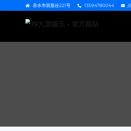
赤水市哀狼谷221号
13594780044
j