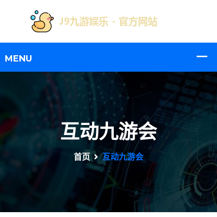
互动九游会
首页
互动九游会