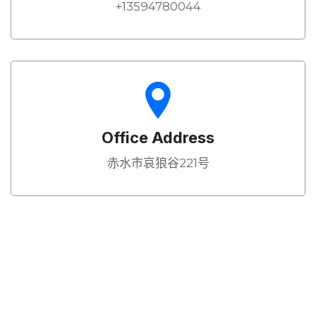
+13594780044
Office Address
赤水市哀狼谷221号