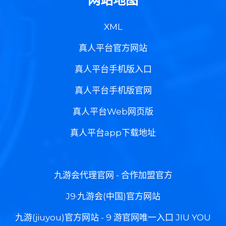
XML
真人平台官方网站
真人平台手机版入口
真人平台手机版官网
真人平台Web网页版
真人平台app下载地址
九游会代理官网 - 合作加盟官方
J9·九游会(中国)官方网站
九游(jiuyou)官方网站 - 9 游官网唯一入口 JIU YOU