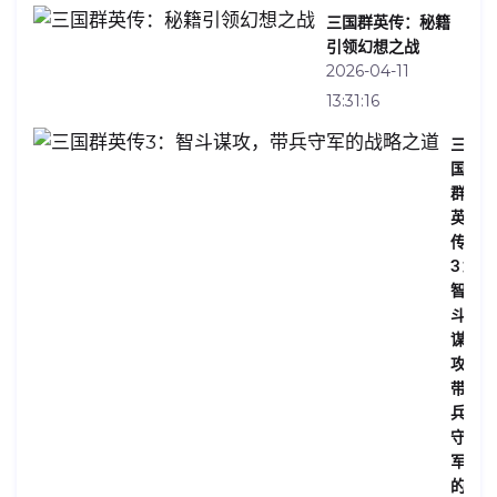
三国群英传：秘籍
引领幻想之战
2026-04-11
13:31:16
三
国
群
英
传
3：
智
斗
谋
攻，
带
兵
守
军
的