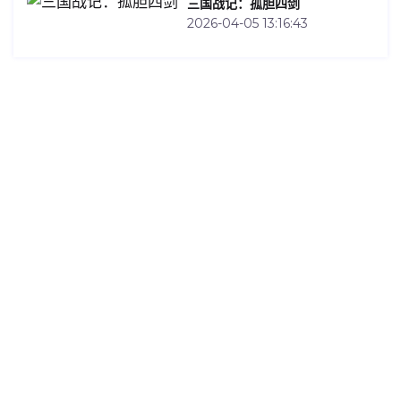
三国战记：孤胆四剑
2026-04-05 13:16:43
Contact Us
Welcome访问✔ J9九游会也称为AG九游会,业内领先
的娱乐品牌,推荐【导航：baidu典ag】 2026最新版官
网-登录-入口-网页版网址 （j9-j9game.com） 18年信
誉保障,深受玩家信赖！山重水复疑无路,柳暗花明又一